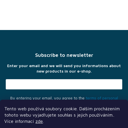
F
o
o
t
Subscribe to newsletter
e
r
Enter your email and we will send you informations about
new products in our e-shop.
By entering your email, you agree to the
terms of personal
data protection
Tento web používá soubory cookie. Dalším procházením
tohoto webu vyjadřujete souhlas s jejich používáním..
Více informací
zde
.