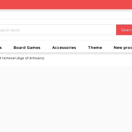
Searc
s
Board Games
Accessories
Theme
New pro
ět řemesel
(Age of Artisans)