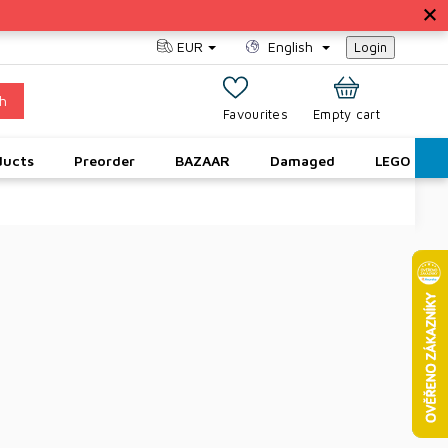
EUR
English
Login
h
SHOPPING
Empty cart
CART
ducts
Preorder
BAZAAR
Damaged
LEGO