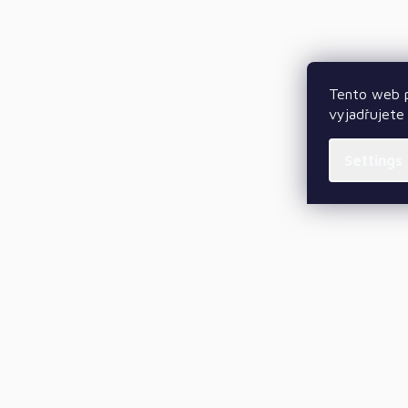
Tento web p
vyjadřujete 
Settings