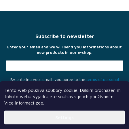
F
o
o
t
Subscribe to newsletter
e
r
Enter your email and we will send you informations about
new products in our e-shop.
By entering your email, you agree to the
terms of personal
data protection
Tento web používá soubory cookie. Dalším procházením
tohoto webu vyjadřujete souhlas s jejich používáním..
Více informací
zde
.
Settings