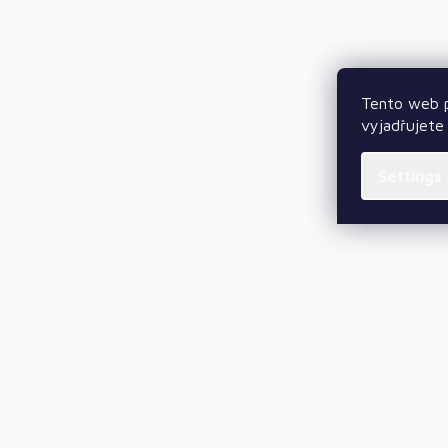
Tento web p
vyjadřujete 
Settings