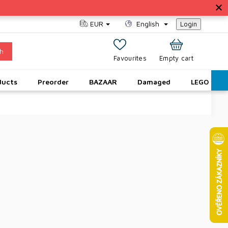
EUR
English
Login
h
SHOPPING
Empty cart
CART
ducts
Preorder
BAZAAR
Damaged
LEGO