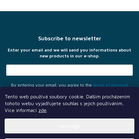
F
o
o
t
Subscribe to newsletter
e
r
Enter your email and we will send you informations about
new products in our e-shop.
By entering your email, you agree to the
terms of personal
data protection
Tento web používá soubory cookie. Dalším procházením
tohoto webu vyjadřujete souhlas s jejich používáním..
Více informací
zde
.
Settings