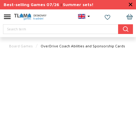
Skip
Best-selling Games 07/26
Summer sets!
|
to
content
Permanently
SH
Discounted
Search
CA
Summer
sets
Board Games
OverDrive Coach Abilities and Sponsorship Cards
Gift
Tips
Board
Games
Accessories
Theme
New
products