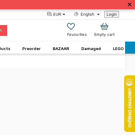
EUR
English
Login
h
SHOPPING
Empty cart
CART
ducts
Preorder
BAZAAR
Damaged
LEGO