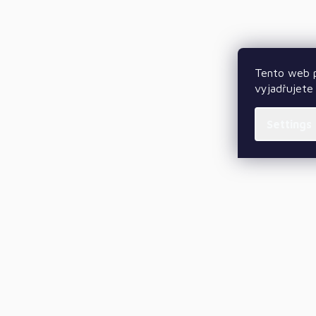
Tento web p
vyjadřujete 
Settings