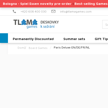
Skip
Bologna - Spiel Essen novelty pre-order
Best-selling Games
|
to
content
+420 608 400 030
info@tlamagames.com
Permanently Discounted
Summer sets
Gift Tip
Paris Deluxe EN/DE/FR/NL
Board Games
Home