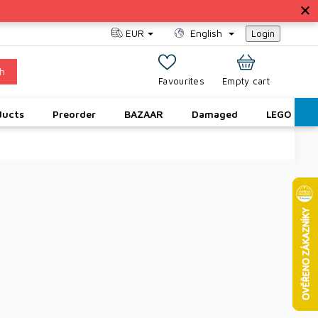
EUR
English
Login
h
SHOPPING
Empty cart
CART
ducts
Preorder
BAZAAR
Damaged
LEGO