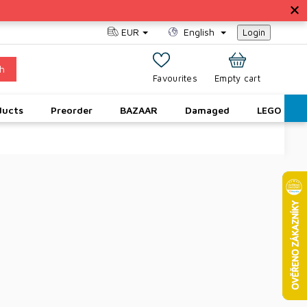
EUR
English
Login
h
SHOPPING
Empty cart
CART
ducts
Preorder
BAZAAR
Damaged
LEGO