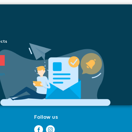
ucts
ion
Follow us