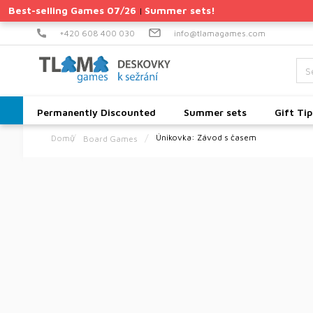
Skip
Best-selling Games 07/26
Summer sets!
|
to
content
+420 608 400 030
info@tlamagames.com
Permanently Discounted
Summer sets
Gift Tip
Únikovka: Závod s časem
Board Games
Home