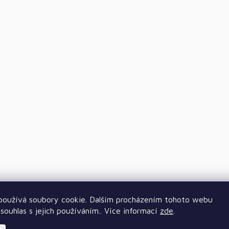
oužívá soubory cookie. Dalším procházením tohoto webu
souhlas s jejich používáním.. Více informací
zde
.