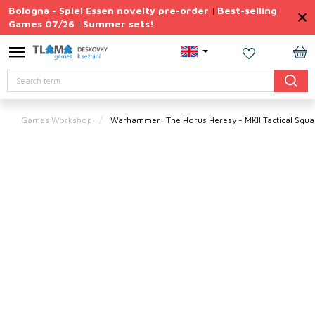
Skip
Bologna - Spiel Essen novelty pre-order
Best-selling
|
to
Games 07/26
Summer sets!
|
content
Permanently
Discounted
SH
Search
CA
Summer
sets
Games Workshop
Warhammer: The Horus Heresy - MKII Tactical Squa
Gift
Tips
Board
Games
Accessories
Theme
New
products