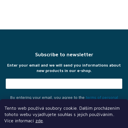
F
o
o
t
Subscribe to newsletter
e
r
Enter your email and we will send you informations about
new products in our e-shop.
By entering your email, you agree to the
terms of personal
data protection
Tento web používá soubory cookie. Dalším procházením
tohoto webu vyjadřujete souhlas s jejich používáním..
Více informací
zde
.