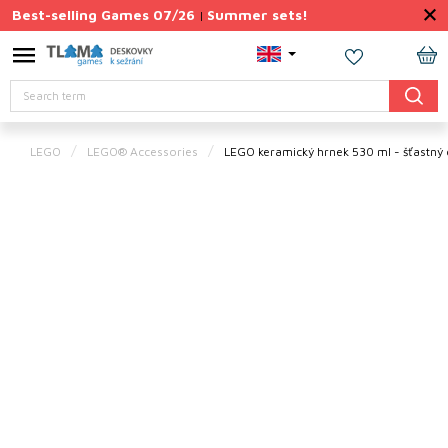
Skip
Best-selling Games 07/26
Summer sets!
|
to
content
Permanently
SH
Discounted
Search
CA
Summer
sets
LEGO
LEGO® Accessories
LEGO keramický hrnek 530 ml - šťastný 
Gift
Tips
Board
Games
Accessories
Theme
New
products