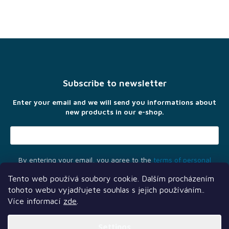
F
o
o
t
Subscribe to newsletter
e
r
Enter your email and we will send you informations about
new products in our e-shop.
By entering your email, you agree to the
terms of personal
data protection
Tento web používá soubory cookie. Dalším procházením
tohoto webu vyjadřujete souhlas s jejich používáním..
Více informací
zde
.
Settings