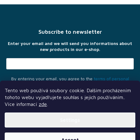
F
o
o
t
Subscribe to newsletter
e
r
Enter your email and we will send you informations about
new products in our e-shop.
By entering your email, you agree to the
terms of personal
data protection
Tento web používá soubory cookie. Dalším procházením
tohoto webu vyjadřujete souhlas s jejich používáním..
Více informací
zde
.
Settings
Another services
Follow us
Our partners
Created by Shoptet Premium