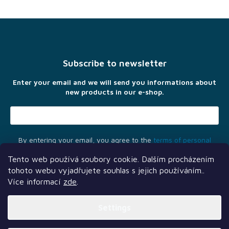
F
o
o
t
Subscribe to newsletter
e
r
Enter your email and we will send you informations about
new products in our e-shop.
By entering your email, you agree to the
terms of personal
data protection
Tento web používá soubory cookie. Dalším procházením
tohoto webu vyjadřujete souhlas s jejich používáním..
Více informací
zde
.
Settings