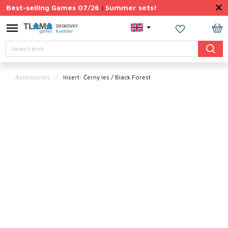
Skip
Best-selling Games 07/26
Summer sets!
|
to
content
Permanently
SH
Discounted
Search
CA
Summer
sets
Accessories
Insert: Černý les / Black Forest
Gift
Tips
Board
Games
Accessories
Theme
New
products