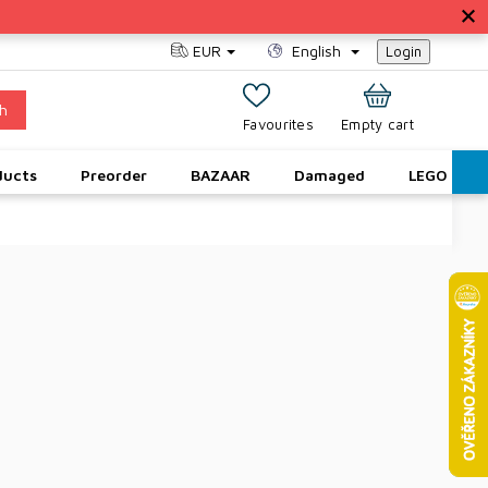
EUR
English
Login
h
SHOPPING
Empty cart
CART
ducts
Preorder
BAZAAR
Damaged
LEGO