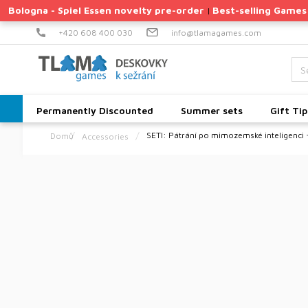
Skip
Bologna - Spiel Essen novelty pre-order
Best-selling Games
|
to
content
+420 608 400 030
info@tlamagames.com
Permanently Discounted
Summer sets
Gift Tip
SETI: Pátrání po mimozemské inteligenci 
Accessories
Home