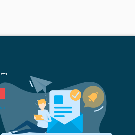
ucts
ion