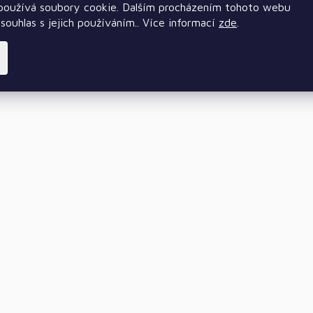
oužívá soubory cookie. Dalším procházením tohoto webu
souhlas s jejich používáním.. Více informací
zde
.