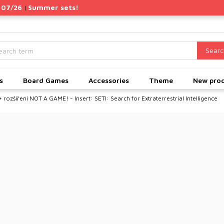
 07/26
Summer sets!
|
Searc
s
Board Games
Accessories
Theme
New pro
+ rozšíření
NOT A GAME! - Insert: SETI: Search for Extraterrestrial Intelligence