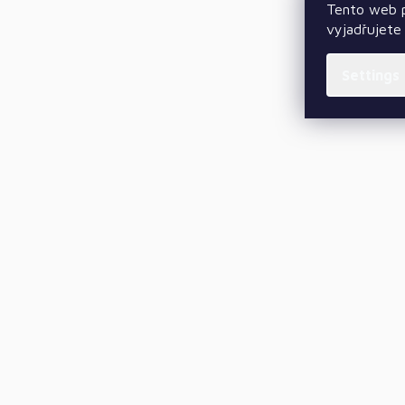
Tento web p
vyjadřujete 
Settings