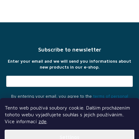
F
o
o
t
Subscribe to newsletter
e
r
Enter your email and we will send you informations about
new products in our e-shop.
By entering your email, you agree to the
terms of personal
data protection
Tento web používá soubory cookie. Dalším procházením
tohoto webu vyjadřujete souhlas s jejich používáním..
Více informací
zde
.
Settings