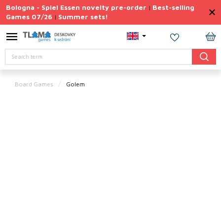
Skip
Bologna - Spiel Essen novelty pre-order
Best-selling
|
to
Games 07/26
Summer sets!
|
content
Permanently
Discounted
SH
Search
CA
Summer
sets
Board Games
Golem
Gift
Tips
Board
Games
Accessories
Theme
New
products